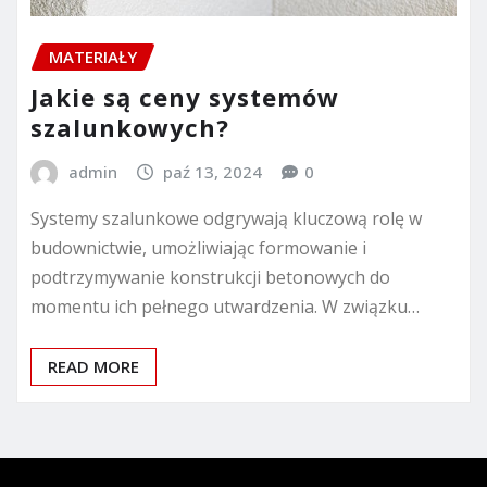
MATERIAŁY
Jakie są ceny systemów
szalunkowych?
admin
paź 13, 2024
0
Systemy szalunkowe odgrywają kluczową rolę w
budownictwie, umożliwiając formowanie i
podtrzymywanie konstrukcji betonowych do
momentu ich pełnego utwardzenia. W związku…
READ MORE