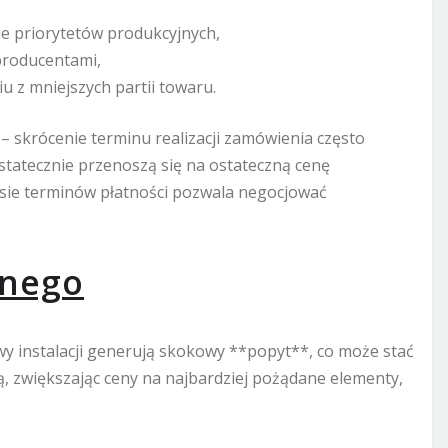
e priorytetów produkcyjnych,
producentami,
u z mniejszych partii towaru.
skrócenie terminu realizacji zamówienia często
statecznie przenoszą się na ostateczną cenę
esie terminów płatności pozwala negocjować
źnego
y instalacji generują skokowy **popyt**, co może stać
ą, zwiększając ceny na najbardziej pożądane elementy,