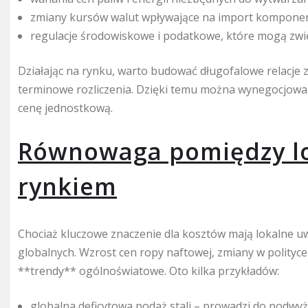
zmiany kursów walut wpływające na import kompone
regulacje środowiskowe i podatkowe, które mogą zwię
Działając na rynku, warto budować długofalowe relacje 
terminowe rozliczenia. Dzięki temu można wynegocjować
cenę jednostkową.
Równowaga pomiędzy lo
rynkiem
Chociaż kluczowe znaczenie dla kosztów mają lokalne 
globalnych. Wzrost cen ropy naftowej, zmiany w polityce
**trendy** ogólnoświatowe. Oto kilka przykładów:
globalna deficytowa podaż stali – prowadzi do podwyż