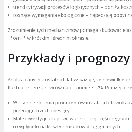
trend cyfryzacji procesów logistycznych – obniża kos
rosnące wymagania ekologiczne – napędzają popyt na
Zrozumienie tych mechanizmów pomaga zbudować elast
**cen** w krótkim i średnim okresie.
Przykłady i prognozy
Analiza danych z ostatnich lat wskazuje, że niewielkie 
fluktuacje cen surowców na poziomie 3–7%. Poniżej prz
Wiosenne zlecenia producentów instalacji fotowolta
przeciągu trzech miesięcy.
Małe inwestycje drogowe w północnej części regionu p
co wpłynęło na koszty remontów dróg gminnych.