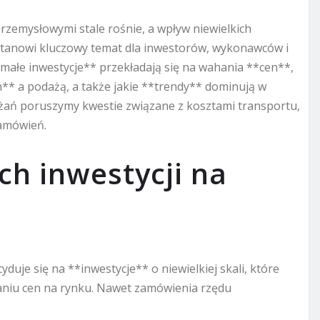
zemysłowymi stale rośnie, a wpływ niewielkich
tanowi kluczowy temat dla inwestorów, wykonawców i
*małe inwestycje** przekładają się na wahania **cen**,
** a podażą, a także jakie **trendy** dominują w
żań poruszymy kwestie związane z kosztami transportu,
zamówień.
ch inwestycji na
je się na **inwestycje** o niewielkiej skali, które
aniu cen na rynku. Nawet zamówienia rzędu