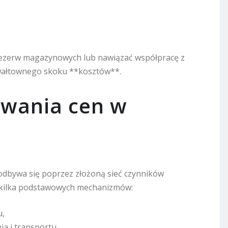
 rezerw magazynowych lub nawiązać współpracę z
wałtownego skoku **kosztów**.
owania cen w
dbywa się poprzez złożoną sieć czynników
 kilka podstawowych mechanizmów:
u,
ia i transportu,