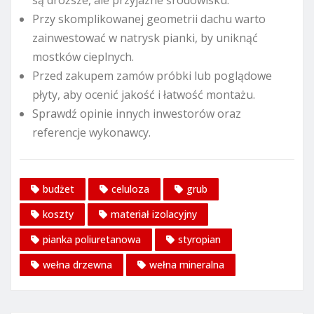
są droższe, ale przyjazne środowisku.
Przy skomplikowanej geometrii dachu warto
zainwestować w natrysk pianki, by uniknąć
mostków cieplnych.
Przed zakupem zamów próbki lub poglądowe
płyty, aby ocenić jakość i łatwość montażu.
Sprawdź opinie innych inwestorów oraz
referencje wykonawcy.
budżet
celuloza
grub
koszty
materiał izolacyjny
pianka poliuretanowa
styropian
wełna drzewna
wełna mineralna