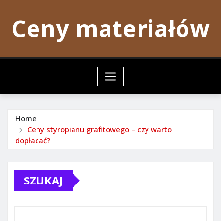
Skip
Ceny materiałów
to
content
Home
Ceny styropianu grafitowego – czy warto
dopłacać?
SZUKAJ