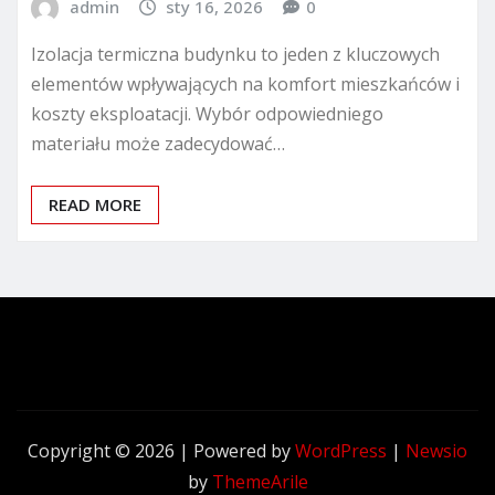
admin
sty 16, 2026
0
Izolacja termiczna budynku to jeden z kluczowych
elementów wpływających na komfort mieszkańców i
koszty eksploatacji. Wybór odpowiedniego
materiału może zadecydować…
READ MORE
Copyright © 2026 | Powered by
WordPress
|
Newsio
by
ThemeArile