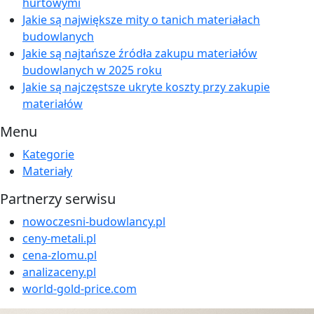
hurtowymi
Jakie są największe mity o tanich materiałach
budowlanych
Jakie są najtańsze źródła zakupu materiałów
budowlanych w 2025 roku
Jakie są najczęstsze ukryte koszty przy zakupie
materiałów
Menu
Kategorie
Materiały
Partnerzy serwisu
nowoczesni-budowlancy.pl
ceny-metali.pl
cena-zlomu.pl
analizaceny.pl
world-gold-price.com