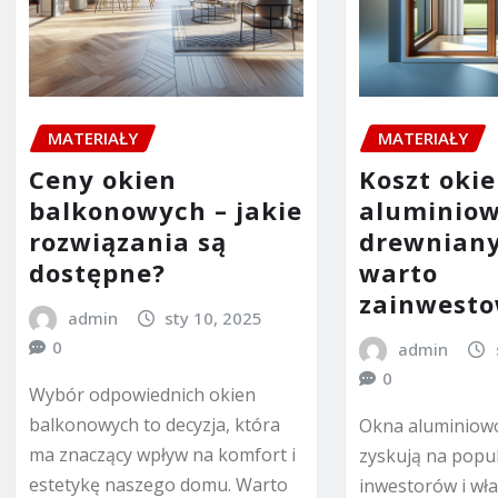
MATERIAŁY
MATERIAŁY
Ceny okien
Koszt oki
balkonowych – jakie
aluminiow
rozwiązania są
drewniany
dostępne?
warto
zainwest
admin
sty 10, 2025
0
admin
0
Wybór odpowiednich okien
balkonowych to decyzja, która
Okna aluminiow
ma znaczący wpływ na komfort i
zyskują na popu
estetykę naszego domu. Warto
inwestorów i wła