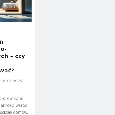
en
o-
ch – czy
ować?
sty 10, 2025
o-drewniane
larności wśród
ścicieli domów,