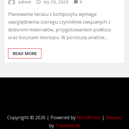
admin
sty 29, 2026
0
Planowanie tarasu z kompozytu wymaga
uwzględnienia szeregu czynników związanych z
doborem materiałów, przygotowaniem podłoża
oraz kosztami montażu. W poniższej analizie…
READ MORE
Copyright © 2026 | Powered by
WordPress
|
Newsio
by
ThemeArile