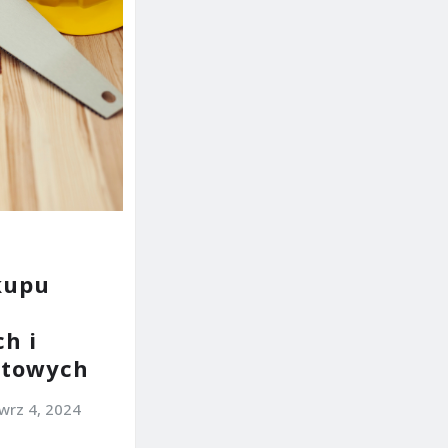
kupu
h i
towych
wrz 4, 2024