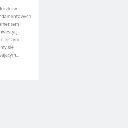
bloczków
undamentowych
lementem
nwestycji
iniejszym
ymy się
wającym…