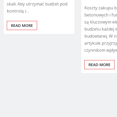
skali. Aby utrzymać budżet pod
Koszty zakupu 
kontrolą i…
betonowych i f
są kluczowym e
READ MORE
budżetu każdej i
budowlanej. W n
artykule przyjrz
czynnikom wpły
READ MORE