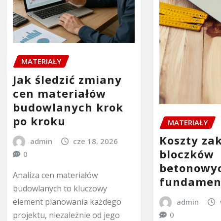
MATERIAŁY
Jak śledzić zmiany
cen materiałów
budowlanych krok
po kroku
MATERIAŁY
Koszty za
admin
cze 18, 2026
bloczków
0
betonowyc
Analiza cen materiałów
fundamen
budowlanych to kluczowy
element planowania każdego
admin
projektu, niezależnie od jego
0