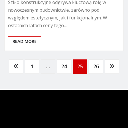
Szkło konstrukcyjne odgrywa kluczową rolę w
nowoczesnym budownictwie, zarówno pod
względem estetycznym, jak i funkcjonalnym. W
ostatnich latach ceny tego…
READ MORE
Stronicowanie
1
…
24
25
26
wpisów