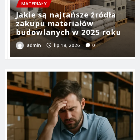
MATERIAŁY
Jakie są najczęstsze ukryte
koszty przy zakupie
materiałów
admin
lip 16, 2026
0