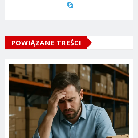
POWIĄZANE TREŚCI