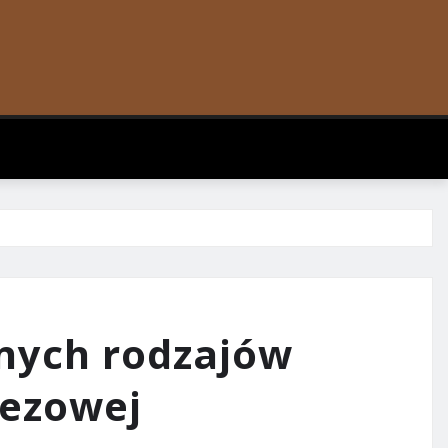
nych rodzajów
apezowej