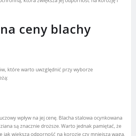
chronną, która zwiększa jej odporność na korozję i
 na ceny blachy
ików, które warto uwzględnić przy wyborze
eżą:
luczowy wpływ na jej cenę. Blacha stalowa ocynkowana
dziana są znacznie droższe. Warto jednak pamiętać, że
kie jak większa odporność na korozję czy mniejsza waga.