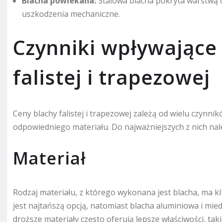
Blacha powlekana:
Stalowa blacha pokryta warstwą o
uszkodzenia mechaniczne.
Czynniki wpływające
falistej i trapezowej
Ceny blachy falistej i trapezowej zależą od wielu czynn
odpowiedniego materiału. Do najważniejszych z nich nal
Materiał
Rodzaj materiału, z którego wykonana jest blacha, ma k
jest najtańszą opcją, natomiast blacha aluminiowa i mie
droższe materiały często oferują lepsze właściwości, ta