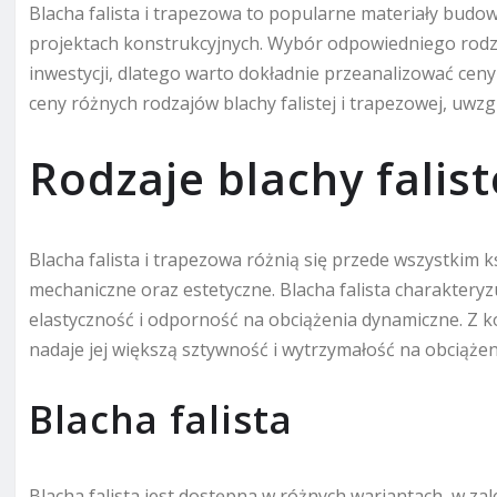
Blacha falista i trapezowa to popularne materiały budo
projektach konstrukcyjnych. Wybór odpowiedniego rodz
inwestycji, dlatego warto dokładnie przeanalizować cen
ceny różnych rodzajów blachy falistej i trapezowej, uwzg
Rodzaje blachy falist
Blacha falista i trapezowa różnią się przede wszystkim k
mechaniczne oraz estetyczne. Blacha falista charakteryzu
elastyczność i odporność na obciążenia dynamiczne. Z ko
nadaje jej większą sztywność i wytrzymałość na obciążen
Blacha falista
Blacha falista jest dostępna w różnych wariantach, w za