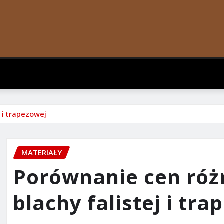
 i trapezowej
MATERIAŁY
Porównanie cen róż
blachy falistej i tr