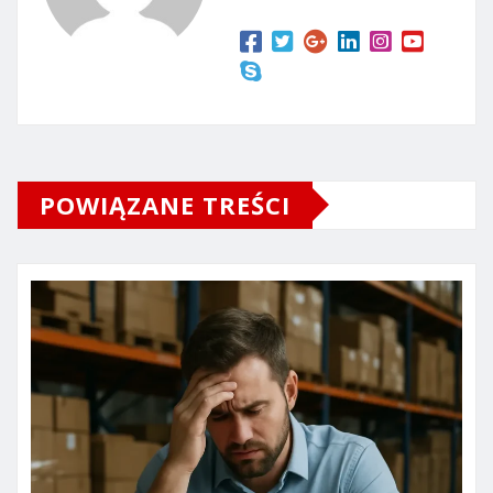
POWIĄZANE TREŚCI