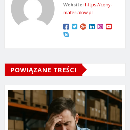
Website:
https://ceny-
materialow.pl
POWIĄZANE TREŚCI