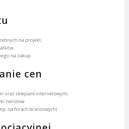
tu
rzebnych na projekt.
datków.
onego na zakup.
anie cen
i oraz sklepami internetowymi.
yki zwrotów.
np. na forach branżowych).
gocjacyjnej