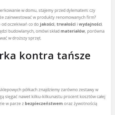
erkowanie w domu, stajemy przed dylematem: czy
oże zainwestować w produkty renomowanych firm?
że od oczekiwań co do
jakości
,
trwałości
i
wydajności
.
rzędzi budowlanych, omówi skład
materiałów
, porówna
wać w droższy sprzęt.
rka kontra tańsze
 sklepowych półkach znajdziemy zarówno zestawy w
ą sięgać nawet kilku-kilkunastu procent kosztów całej
zie w parze z
bezpieczeństwem
oraz żywotnością