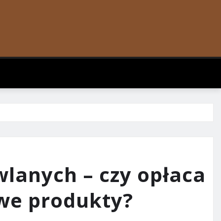
lanych – czy opłaca
we produkty?