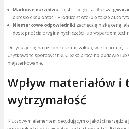
Markowe narzędzia
często objęte są dłuższą
gwara
okresie eksploatacji. Producent oferuje także autory
Niemarkowe odpowiedniki
zachęcają niską ceną, a
dostępnością oryginalnych części lub wsparciem tech
Decydując się na
niskim kosztem
zakup, warto ocenić, czy
użytkowane sporadycznie. Ciężka praca na budowie lub
majsterkowanie.
Wpływ materiałów i 
wytrzymałość
Kluczowym elementem decydującym o jakości narzędzia j
w warunkach intensywnej pracy hartowanej stali chlo