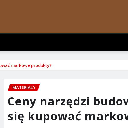
upować markowe produkty?
MATERIAŁY
Ceny narzędzi budow
się kupować marko