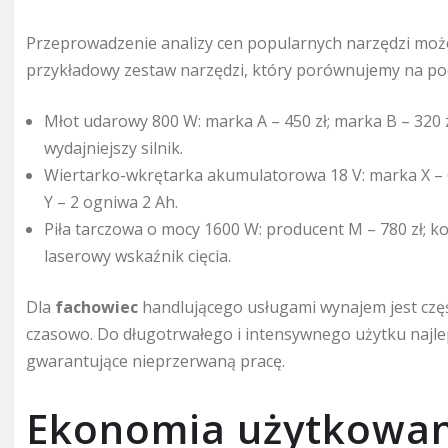
Przeprowadzenie analizy cen popularnych narzędzi mo
przykładowy zestaw narzędzi, który porównujemy na po
Młot udarowy 800 W: marka A – 450 zł; marka B – 320 zł.
wydajniejszy silnik.
Wiertarko-wkrętarka akumulatorowa 18 V: marka X – 65
Y – 2 ogniwa 2 Ah.
Piła tarczowa o mocy 1600 W: producent M – 780 zł; ko
laserowy wskaźnik cięcia.
Dla
fachowiec
handlującego usługami wynajem jest częśc
czasowo. Do długotrwałego i intensywnego użytku najle
gwarantujące nieprzerwaną pracę.
Ekonomia użytkowani