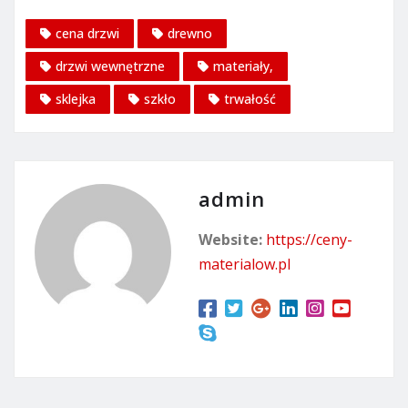
cena drzwi
drewno
drzwi wewnętrzne
materiały,
sklejka
szkło
trwałość
admin
Website:
https://ceny-
materialow.pl