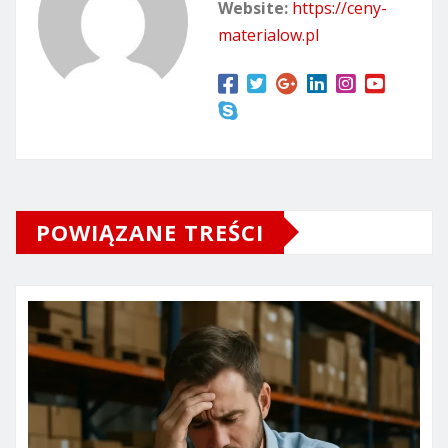
Website:
https://ceny-
materialow.pl
POWIĄZANE TREŚCI