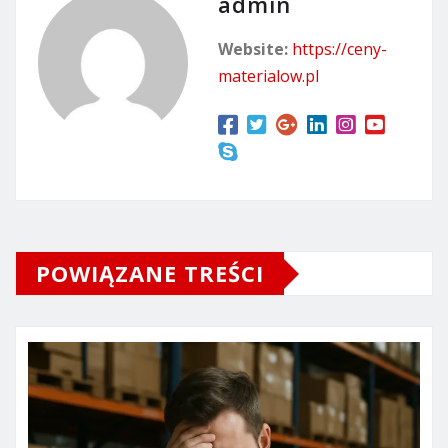
admin
Website:
https://ceny-
materialow.pl
POWIĄZANE TREŚCI